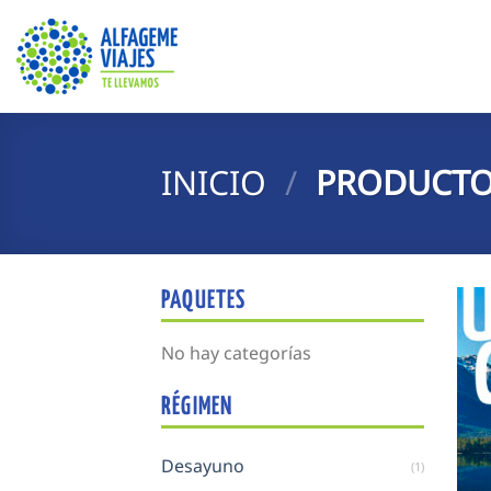
Saltar
al
contenido
INICIO
/
PRODUCTOS
PAQUETES
No hay categorías
RÉGIMEN
Desayuno
(1)