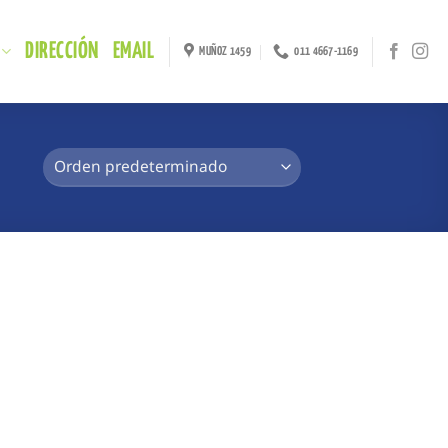
DIRECCIÓN
EMAIL
MUÑOZ 1459
011 4667-1169