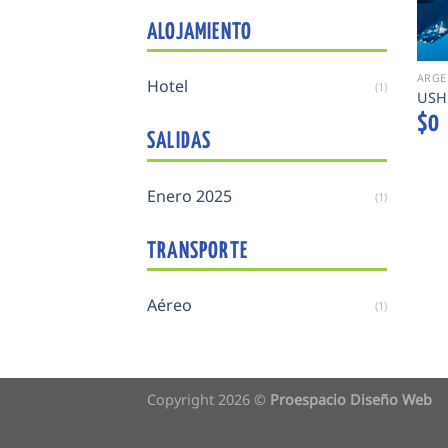
ALOJAMIENTO
ARGE
Hotel
(1)
USH
$
0
SALIDAS
Enero 2025
(1)
TRANSPORTE
Aéreo
(1)
Copyright 2026 ©
Proespacio Diseño Web